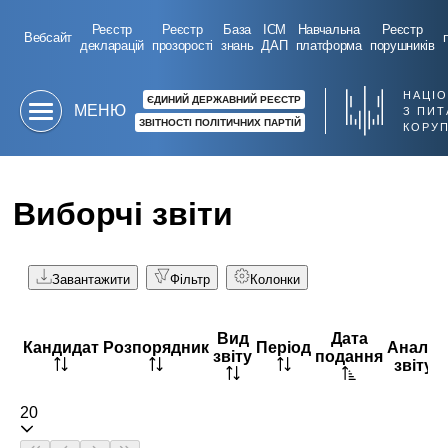
Реєстр
Реєстр
База
ІСМ
Навчальна
Реєстр
Вебсайт
декларацій
прозорості
знань
ДАП
платформа
порушників
НАЦІ
ЄДИНИЙ ДЕРЖАВНИЙ РЕЄСТР
МЕНЮ
З ПИТ
ЗВІТНОСТІ ПОЛІТИЧНИХ ПАРТІЙ
КОРУП
Виборчі звіти
Політичні партії
Партії в Реєстрі
Квартальна звітність партій
Зведена інформація партій
Додаткова інформація
Виборчі фонди
Банківські операції
Електронна адреса
Офіційні сторінки НАЗК:
База знань НАЗК
Сайт НАЗК
Завантажити
Фільтр
Колонки
Вид
Дата
Кандидат
Розпорядник
Період
Аналіз
звіту
подання
звіту
20