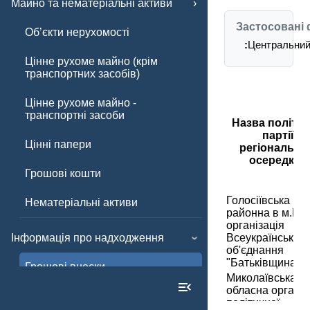
Майно та нематеріальні активи
Застосовані 
Обʼєкти нерухомості
:
Центральний 
Цінне рухоме майно (крім
транспортних засобів)
Цінне рухоме майно -
транспортні засоби
Назва політич
партії/
Цінні папери
регіонально
осередку
Грошові кошти
Голосіївська
Нематеріальні активи
районна в м.Киє
організація
Інформація про надходження
Всеукраїнського
об'єднання
"Батьківщина"
Грошові внески
Миколаївська
обласна організ
Інші внески
політичної