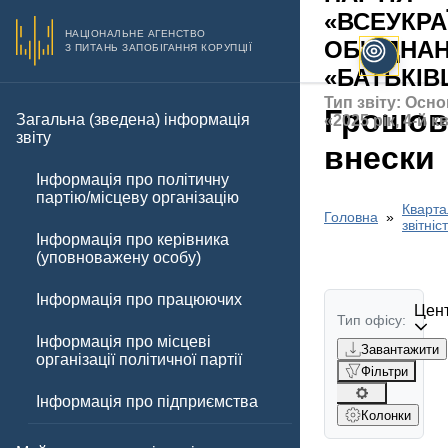
«ВСЕУКРА
НАЦІОНАЛЬНЕ АГЕНСТВО
ОБ'ЄДНА
З ПИТАНЬ ЗАПОБІГАННЯ КОРУПЦІЇ
«БАТЬКІ
Тип звіту: Осно
Грошов
Загальна (зведена) інформація
«2025 рік, 4-й 
звіту
внески
Інформація про політичну
партію/місцеву організацію
Кварта
Головна
звітніс
Інформація про керівника
(уповноважену особу)
Інформація про працюючих
Цент
Тип офісу:
Інформація про місцеві
Завантажити
організації політичної партії
Фільтри
Інформація про підприємства
Колонки