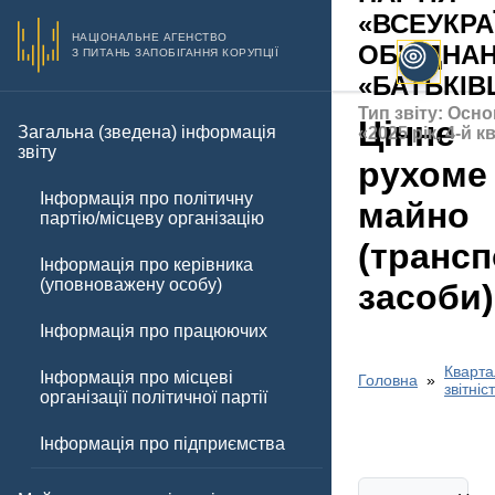
«ВСЕУКРА
НАЦІОНАЛЬНЕ АГЕНСТВО
ОБ'ЄДНА
З ПИТАНЬ ЗАПОБІГАННЯ КОРУПЦІЇ
«БАТЬКІ
Тип звіту: Осно
Цінне
Загальна (зведена) інформація
«2025 рік, 4-й 
звіту
рухоме
Інформація про політичну
майно
партію/місцеву організацію
(трансп
Інформація про керівника
(уповноважену особу)
засоби)
Інформація про працюючих
Кварта
Інформація про місцеві
Головна
звітніс
організації політичної партії
Інформація про підприємства