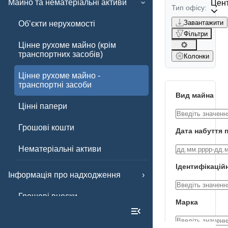
Майно та нематеріальні активи
Цент
Тип офісу:
Завантажити
Обʼєкти нерухомості
Фільтри
Цінне рухоме майно (крім
транспортних засобів)
Колонки
Цінне рухоме майно -
транспортні засоби
Вид майна
Цінні папери
Грошові кошти
Дата набуття 
Нематеріальні активи
Ідентифікацій
Інформація про надходження
Грошові внески
Марка
Інші внески