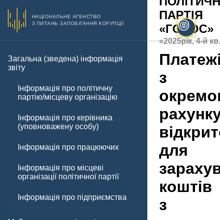
ПОЛІТИЧ
ПАРТІЯ
НАЦІОНАЛЬНЕ АГЕНСТВО
З ПИТАНЬ ЗАПОБІГАННЯ КОРУПЦІЇ
«ГОЛОС»
«2025рік, 4-й кв
Платеж
Загальна (зведена) інформація
звіту
з
Інформація про політичну
окремо
партію/місцеву організацію
рахунк
Інформація про керівника
(уповноважену особу)
відкрит
для
Інформація про працюючих
зараху
Інформація про місцеві
організації політичної партії
коштів
Інформація про підприємства
з