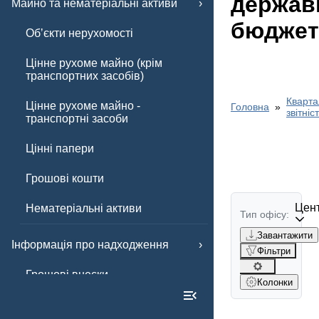
держав
Майно та нематеріальні активи
бюджет
Обʼєкти нерухомості
Цінне рухоме майно (крім
транспортних засобів)
Кварта
Цінне рухоме майно -
Головна
звітніс
транспортні засоби
Цінні папери
Грошові кошти
Цент
Нематеріальні активи
Тип офісу:
Завантажити
Інформація про надходження
Фільтри
Грошові внески
Колонки
Інші внески