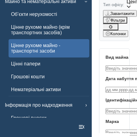
Майно та нематеріальні активи
Цент
Тип офісу:
Завантажити
Обʼєкти нерухомості
Фільтри
Цінне рухоме майно (крім
транспортних засобів)
Колонки
Цінне рухоме майно -
транспортні засоби
Вид майна
Цінні папери
Грошові кошти
Дата набуття 
Нематеріальні активи
Ідентифікацій
Інформація про надходження
Грошові внески
Марка
Інші внески