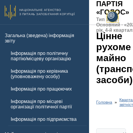
ПАРТІЯ
«ГОЛОС»
НАЦІОНАЛЬНЕ АГЕНСТВО
З ПИТАНЬ ЗАПОБІГАННЯ КОРУПЦІЇ
Тип звіту:
Основний · «20
рік, 4-й квартал
Цінне
Загальна (зведена) інформація
звіту
рухоме
Інформація про політичну
майно
партію/місцеву організацію
(трансп
Інформація про керівника
(уповноважену особу)
засоби)
Інформація про працюючих
Кварта
Інформація про місцеві
Головна
звітніс
організації політичної партії
Інформація про підприємства