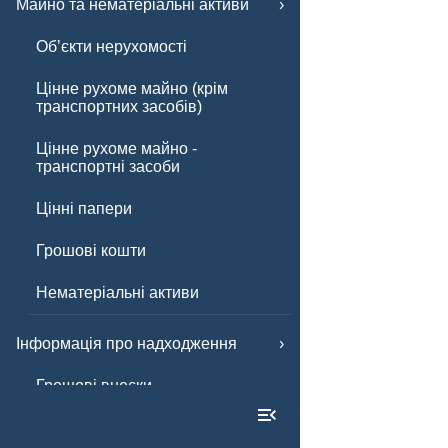
Майно та нематеріальні активи
Обʼєкти нерухомості
Цінне рухоме майно (крім
транспортних засобів)
Цінне рухоме майно -
транспортні засоби
Цінні папери
Грошові кошти
Нематеріальні активи
Інформація про надходження
Грошові внески
Інші внески