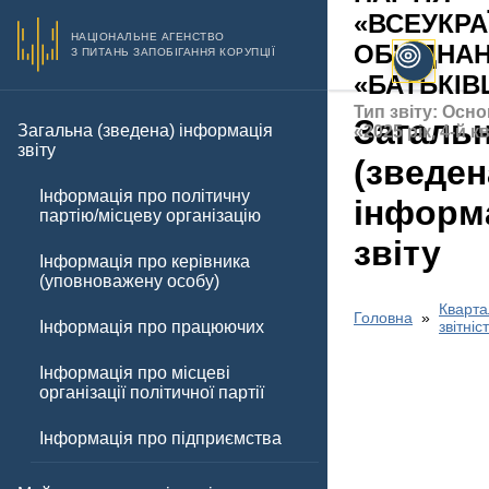
«ВСЕУКРА
НАЦІОНАЛЬНЕ АГЕНСТВО
ОБ'ЄДНА
З ПИТАНЬ ЗАПОБІГАННЯ КОРУПЦІЇ
«БАТЬКІ
Тип звіту: Осно
Загаль
Загальна (зведена) інформація
«2025 рік, 4-й 
звіту
(зведен
Інформація про політичну
інформ
партію/місцеву організацію
звіту
Інформація про керівника
(уповноважену особу)
Кварта
Головна
Інформація про працюючих
звітніс
Інформація про місцеві
організації політичної партії
Інформація про підприємства