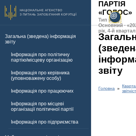
ПАРТІЯ
«ГОЛОС»
НАЦІОНАЛЬНЕ АГЕНСТВО
З ПИТАНЬ ЗАПОБІГАННЯ КОРУПЦІЇ
Тип звіту:
Основний · «20
рік, 4-й квартал
Загаль
Загальна (зведена) інформація
звіту
(зведен
Інформація про політичну
інформ
партію/місцеву організацію
звіту
Інформація про керівника
(уповноважену особу)
Кварта
Головна
Інформація про працюючих
звітніс
Інформація про місцеві
організації політичної партії
Інформація про підприємства