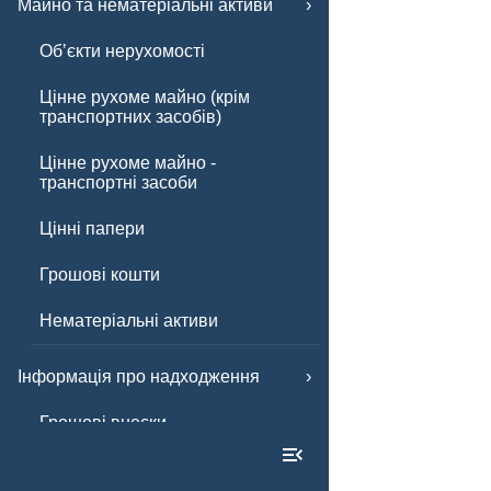
Майно та нематеріальні активи
Обʼєкти нерухомості
Цінне рухоме майно (крім
транспортних засобів)
Цінне рухоме майно -
транспортні засоби
Цінні папери
Грошові кошти
Нематеріальні активи
Інформація про надходження
Грошові внески
Інші внески