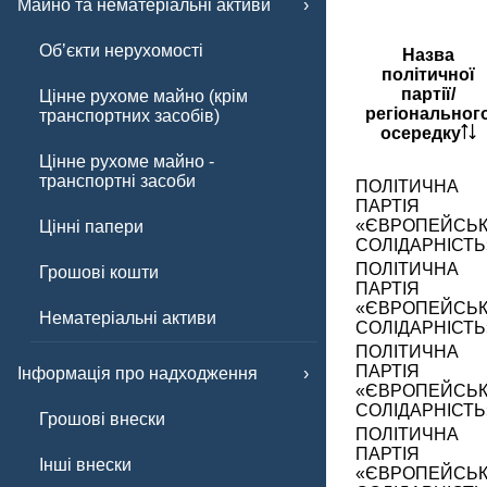
Майно та нематеріальні активи
Обʼєкти нерухомості
Назва
політичної
партії/
Цінне рухоме майно (крім
регіональног
транспортних засобів)
осередку
Цінне рухоме майно -
транспортні засоби
ПОЛІТИЧНА
ПАРТІЯ
«ЄВРОПЕЙСЬ
Цінні папери
СОЛІДАРНІСТЬ
ПОЛІТИЧНА
Грошові кошти
ПАРТІЯ
«ЄВРОПЕЙСЬ
Нематеріальні активи
СОЛІДАРНІСТЬ
ПОЛІТИЧНА
ПАРТІЯ
Інформація про надходження
«ЄВРОПЕЙСЬ
СОЛІДАРНІСТЬ
Грошові внески
ПОЛІТИЧНА
ПАРТІЯ
Інші внески
«ЄВРОПЕЙСЬ