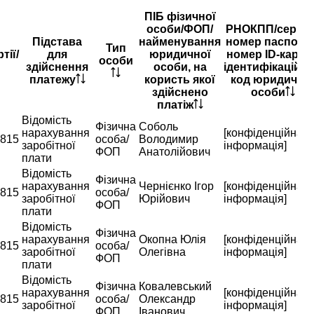
ПІБ фізичної
особи/ФОП/
РНОКПП/серія т
Підстава
найменування
номер паспорта
Тип
тії/
для
юридичної
номер ID-картки
особи
здійснення
особи, на
ідентифікаційн
платежу
користь якої
код юридично
здійснено
особи
платіж
Відомість
Фізична
Соболь
нарахування
[конфіденційна
815
особа/
Володимир
заробітної
інформація]
ФОП
Анатолійович
плати
Відомість
Фізична
нарахування
Чернієнко Ігор
[конфіденційна
815
особа/
заробітної
Юрійович
інформація]
ФОП
плати
Відомість
Фізична
нарахування
Окопна Юлія
[конфіденційна
815
особа/
заробітної
Олегівна
інформація]
ФОП
плати
Відомість
Фізична
Ковалевський
нарахування
[конфіденційна
815
особа/
Олександр
заробітної
інформація]
ФОП
Іванович