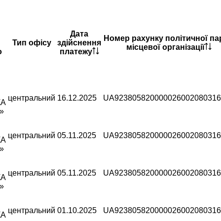
Дата
Номер рахунку політичної пар
Тип офісу
здійснення
місцевої організації
о
платежу
центральний
16.12.2025
UA923805820000026002080316
КА
»
центральний
05.11.2025
UA923805820000026002080316
КА
»
центральний
05.11.2025
UA923805820000026002080316
КА
»
центральний
01.10.2025
UA923805820000026002080316
КА