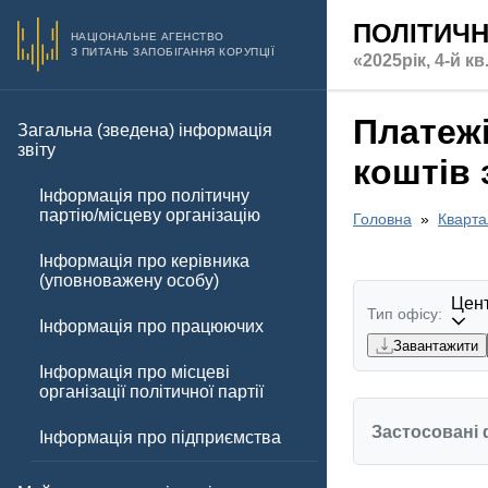
ПОЛІТИЧН
НАЦІОНАЛЬНЕ АГЕНСТВО
З ПИТАНЬ ЗАПОБІГАННЯ КОРУПЦІЇ
«2025рік, 4-й кв
Платежі
Загальна (зведена) інформація
звіту
коштів
Інформація про політичну
партію/місцеву організацію
Головна
Кварта
Інформація про керівника
(уповноважену особу)
Цент
Тип офісу:
Інформація про працюючих
Завантажити
Інформація про місцеві
організації політичної партії
Застосовані 
Інформація про підприємства