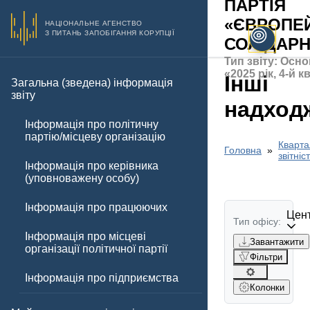
ПАРТІЯ
«ЄВРОПЕ
НАЦІОНАЛЬНЕ АГЕНСТВО
З ПИТАНЬ ЗАПОБІГАННЯ КОРУПЦІЇ
СОЛІДАРН
Тип звіту: Осно
«2025 рік, 4-й 
Інші
Загальна (зведена) інформація
звіту
надход
Інформація про політичну
партію/місцеву організацію
Кварта
Головна
звітніс
Інформація про керівника
(уповноважену особу)
Інформація про працюючих
Цент
Тип офісу:
Інформація про місцеві
Завантажити
організації політичної партії
Фільтри
Інформація про підприємства
Колонки