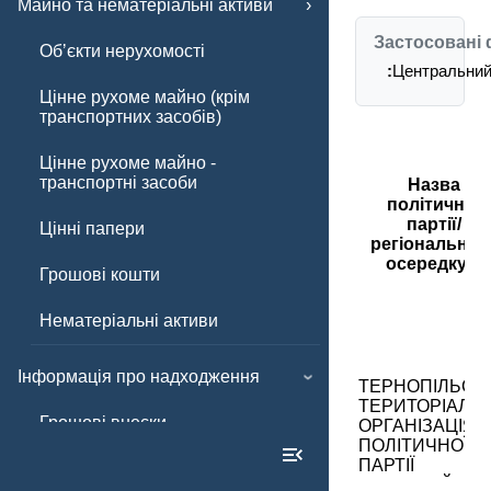
Майно та нематеріальні активи
Застосовані 
Обʼєкти нерухомості
:
Центральний 
Цінне рухоме майно (крім
транспортних засобів)
Цінне рухоме майно -
транспортні засоби
Назва
політичної
партії/
Цінні папери
регіональног
осередку
Грошові кошти
Нематеріальні активи
Інформація про надходження
ТЕРНОПІЛЬСЬ
ТЕРИТОРІАЛЬ
Грошові внески
ОРГАНІЗАЦІЯ
ПОЛІТИЧНОЇ
ПАРТІЇ
Інші внески
"ЄВРОПЕЙСЬК