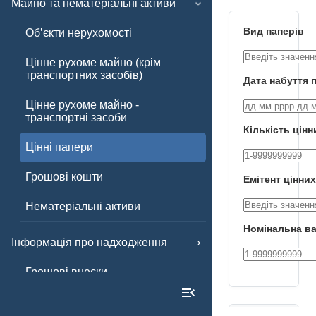
Майно та нематеріальні активи
Вид паперів
Обʼєкти нерухомості
Цінне рухоме майно (крім
транспортних засобів)
Дата набуття 
Цінне рухоме майно -
транспортні засоби
Кількість цінн
Цінні папери
Грошові кошти
Емітент цінних
Нематеріальні активи
Номінальна ва
Інформація про надходження
Грошові внески
Інші внески