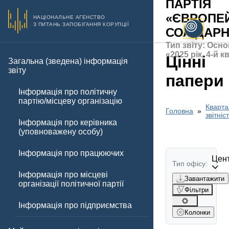
ПАРТІЯ
«ЄВРОПЕ
НАЦІОНАЛЬНЕ АГЕНСТВО
З ПИТАНЬ ЗАПОБІГАННЯ КОРУПЦІЇ
СОЛІДАРН
Тип звіту: Осно
«2025 рік, 4-й 
Цінні
Загальна (зведена) інформація
звіту
папери
Інформація про політичну
партію/місцеву організацію
Кварта
Головна
звітніс
Інформація про керівника
(уповноважену особу)
Інформація про працюючих
Цент
Тип офісу:
Інформація про місцеві
Завантажити
організації політичної партії
Фільтри
Інформація про підприємства
Колонки