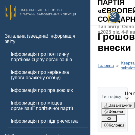
ПАРТІЯ
«ЄВРОПЕ
НАЦІОНАЛЬНЕ АГЕНСТВО
З ПИТАНЬ ЗАПОБІГАННЯ КОРУПЦІЇ
СОЛІДАРН
Тип звіту: Осно
«2025 рік, 4-й 
Грошов
Загальна (зведена) інформація
звіту
внески
Інформація про політичну
партію/місцеву організацію
Кварта
Головна
звітніс
Інформація про керівника
(уповноважену особу)
Інформація про працюючих
Цент
Тип офісу:
Інформація про місцеві
Завантажити
організації політичної партії
Фільтри
Інформація про підприємства
Колонки