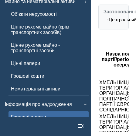
Майно та нематеріальні активи
Застосовані 
Обʼєкти нерухомості
:
Центральний 
Цінне рухоме майно (крім
транспортних засобів)
Цінне рухоме майно -
транспортні засоби
Назва політ
партії/регіон
Цінні папери
осередку
Грошові кошти
ХМЕЛЬНИЦЬК
ТЕРИТОРІАЛЬ
Нематеріальні активи
ОРГАНІЗАЦІЯ
ПОЛІТИЧНОЇ
Інформація про надходження
ПАРТІЇ"ЄВРОП
СОЛІДАРНІСТЬ
ХМЕЛЬНИЦЬК
Грошові внески
ТЕРИТОРІАЛЬ
ОРГАНІЗАЦІЯ
Інші внески
ПОЛІТИЧНОЇ