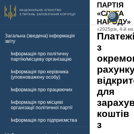
ПАРТІЯ
НАЦІОНАЛЬНЕ АГЕНСТВО
«СЛУГА
З ПИТАНЬ ЗАПОБІГАННЯ КОРУПЦІЇ
НАРОДУ»
«2025рік, 4-й кв
Платеж
Загальна (зведена) інформація
звіту
з
Інформація про політичну
окремо
партію/місцеву організацію
рахунк
Інформація про керівника
(уповноважену особу)
відкрит
для
Інформація про працюючих
зараху
Інформація про місцеві
організації політичної партії
коштів
Інформація про підприємства
з