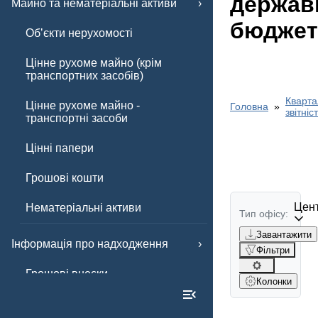
держав
Майно та нематеріальні активи
бюджет
Обʼєкти нерухомості
Цінне рухоме майно (крім
транспортних засобів)
Кварта
Цінне рухоме майно -
Головна
звітніс
транспортні засоби
Цінні папери
Грошові кошти
Цент
Нематеріальні активи
Тип офісу:
Завантажити
Інформація про надходження
Фільтри
Грошові внески
Колонки
Інші внески