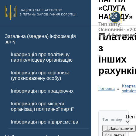
«СЛУГА
НАЦІОНАЛЬНЕ АГЕНСТВО
НАРОДУ»
З ПИТАНЬ ЗАПОБІГАННЯ КОРУПЦІЇ
Тип звіту:
Основний · «20
Платеж
рік, 4-й квартал
Загальна (зведена) інформація
звіту
з
Інформація про політичну
інших
партію/місцеву організацію
рахункі
Інформація про керівника
(уповноважену особу)
Кварта
Головна
Інформація про працюючих
звітніс
Інформація про місцеві
організації політичної партії
Цент
Тип офісу:
Інформація про підприємства
Завантажити
Фільтри