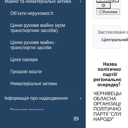
Майно та нематеріальні активи
Колонки
Обʼєкти нерухомості
Цінне рухоме майно (крім
транспортних засобів)
Застосовані 
:
Центральний 
Цінне рухоме майно -
транспортні засоби
Цінні папери
Назва
політичної
Грошові кошти
партії/
регіонального
Нематеріальні активи
осередку
ЧЕРНІВЕЦЬКА
Інформація про надходження
ОБЛАСНА
ОРГАНІЗАЦІЯ
ПОЛІТИЧНОЇ
Грошові внески
ПАРТІЇ "СЛУГА
НАРОДУ"
Інші внески