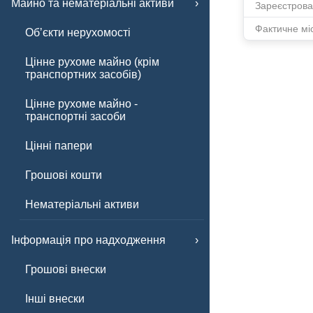
Майно та нематеріальні активи
Зареєстрова
Фактичне мі
Обʼєкти нерухомості
Цінне рухоме майно (крім
транспортних засобів)
Цінне рухоме майно -
транспортні засоби
Цінні папери
Грошові кошти
Нематеріальні активи
Інформація про надходження
Грошові внески
Інші внески