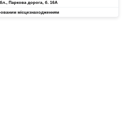
обл., Паркова дорога, б. 16А
трованим місцезнаходженням