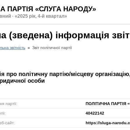
А ПАРТІЯ «СЛУГА НАРОДУ»
вний · «2025 рік, 4-й квартал»
а (зведена) інформація зві
льна звітність
Звіт політичної партії
я про політичну партію/місцеву організацію
ридичної особи
я партії:
ПОЛІТИЧНА ПАРТІЯ 
ії:
40422142
еб-сайт:
https://sluga-narodu.