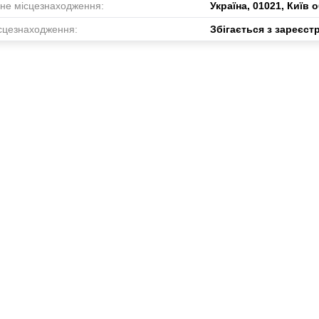
не місцезнаходження:
Україна, 01021, Київ 
сцезнаходження:
Збігається з зареєс