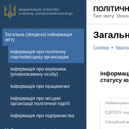
ПОЛІТИЧН
НАЦІОНАЛЬНЕ АГЕНСТВО
З ПИТАНЬ ЗАПОБІГАННЯ КОРУПЦІЇ
Тип звіту: Осно
Загальн
Загальна (зведена) інформація
звіту
Головна
Кварта
Інформація про політичну
партію/місцеву організацію
Інформація про керівника
Інформаці
(уповноважену особу)
статусу ю
Інформація про працюючих
Інформація про місцеві
Найменуванн
організації політичної партії
ЄДРПОУ парт
Інформація про підприємства
Офіційний в