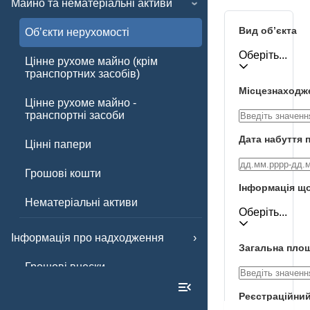
Майно та нематеріальні активи
Вид обʼєкта
Обʼєкти нерухомості
Оберіть...
Цінне рухоме майно (крім
транспортних засобів)
Місцезнаходже
Цінне рухоме майно -
транспортні засоби
Дата набуття 
Цінні папери
Грошові кошти
Інформація що
Нематеріальні активи
Оберіть...
Інформація про надходження
Загальна площ
Грошові внески
Інші внески
Реєстраційни
номер