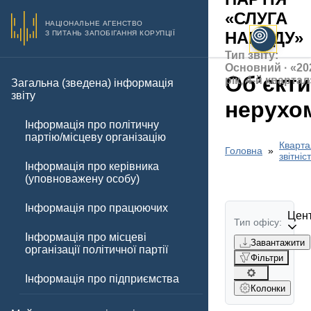
«СЛУГА
НАЦІОНАЛЬНЕ АГЕНСТВО
НАРОДУ»
З ПИТАНЬ ЗАПОБІГАННЯ КОРУПЦІЇ
Тип звіту:
Основний · «20
Обʼєкти
рік, 4-й квартал
Загальна (зведена) інформація
звіту
нерухо
Інформація про політичну
партію/місцеву організацію
Кварта
Головна
звітніс
Інформація про керівника
(уповноважену особу)
Інформація про працюючих
Цент
Тип офісу:
Інформація про місцеві
Завантажити
організації політичної партії
Фільтри
Інформація про підприємства
Колонки